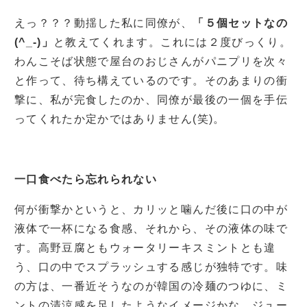
えっ？？？動揺した私に同僚が、
「５個セットなの
(^_-)」
と教えてくれます。これには２度びっくり。
わんこそば状態で屋台のおじさんがパニプリを次々
と作って、待ち構えているのです。そのあまりの衝
撃に、私が完食したのか、同僚が最後の一個を手伝
ってくれたか定かではありません(笑)。
一口食べたら忘れられない
何が衝撃かというと、カリッと噛んだ後に口の中が
液体で一杯になる食感、それから、その液体の味で
す。高野豆腐ともウォータリーキスミントとも違
う、口の中でスプラッシュする感じが独特です。味
の方は、一番近そうなのが韓国の冷麺のつゆに、ミ
ントの清涼感を足したようなイメージかな。ジュー