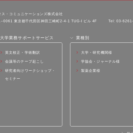
タス・コミュニケーションズ株式会社
1–0061 東京都千代田区神田三崎町2-4-1 TUG-I ビル 4F
Tel: 03-626
大学業務サポートサービス
業種別
英文校正・学術翻訳
大学・研究機関様
会議等のテープ起こし
学協会・ジャーナル様
研究者向けワークショップ・
製薬企業様
セミナー