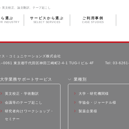
- 英文校正、論文翻訳、テープ起こし
から選ぶ
サービスから選ぶ
ご利用事例
UR INDUSTRY
SELECT SERVICES
CASE STUDIES
タス・コミュニケーションズ株式会社
1–0061 東京都千代田区神田三崎町2-4-1 TUG-I ビル 4F
Tel: 03-626
大学業務サポートサービス
業種別
英文校正・学術翻訳
大学・研究機関様
会議等のテープ起こし
学協会・ジャーナル様
研究者向けワークショップ・
製薬企業様
セミナー