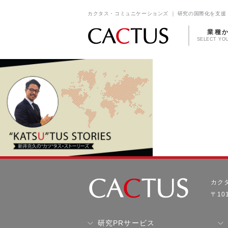
カクタス・コミュニケーションズ ｜ 研究の国際化を支援 
業種
SELECT YO
カク
〒10
研究PRサービス