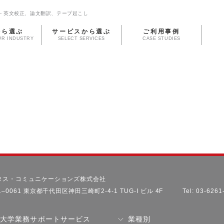
- 英文校正、論文翻訳、テープ起こし
から選ぶ
サービスから選ぶ
ご利用事例
UR INDUSTRY
SELECT SERVICES
CASE STUDIES
タス・コミュニケーションズ株式会社
1–0061 東京都千代田区神田三崎町2-4-1 TUG-I ビル 4F
Tel: 03-626
大学業務サポートサービス
業種別